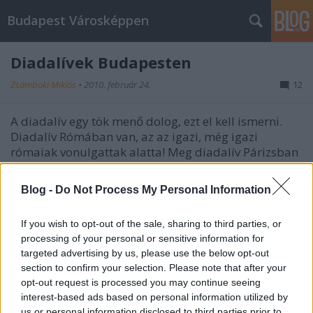
Budapest Városképpen
Diadalívek Budapesten
Zsámboki Miklós
•
2010. február 24.
12
A diadalív egy tök menő dolog, ezt el kell ismerni.
Diadalív Rómában van, az az igazi, még igazi
rómaiak vonulgattak alatta! Meg diadalív Párizsban
van, a körforgalom közepén, amelyben pedig mindig
elkeverednek az angol turisták bérelt kocsijukkal -
Blog -
Do Not Process My Personal Information
legalábbis a filmekben. Meg…
If you wish to opt-out of the sale, sharing to third parties, or
A Földművelési Minisztérium át nem
processing of your personal or sensitive information for
építése
targeted advertising by us, please use the below opt-out
section to confirm your selection. Please note that after your
BDzsH
•
2010. február 15.
10
opt-out request is processed you may continue seeing
interest-based ads based on personal information utilized by
us or personal information disclosed to third parties prior to