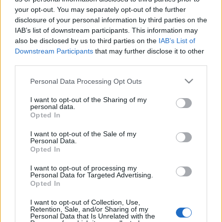
Az épület 1887-es átadást követően. Erdő a
your opt-out. You may separately opt-out of the further
háttérben (KATT a nagyobbért)Darányi Ignácban
disclosure of your personal information by third parties on the
nem hagyhattak jó emléket első földművelési
IAB’s list of downstream participants. This information may
miniszterségének (1895-1903) évei, mert amikor újra
also be disclosed by us to third parties on the
IAB’s List of
a tárca élére került 1906-ban rögtön kiírtak két
Downstream Participants
that may further disclose it to other
pályázatot a Bukovits Gyula…
third parties.
Please note that this website/app uses one or more Google
hetiBeton születésnap
Personal Data Processing Opt Outs
services and may gather and store information including but
Zsámboki Miklós
•
2010. február 12.
1
not limited to your visit or usage behaviour. You may click to
I want to opt-out of the Sharing of my
personal data.
grant or deny consent to Google and its third-party tags to
Opted In
use your data for below specified purposes in below Google
Rádióműsorunk a Tilos rádión, a hetiBeton egy éves
consent section.
I want to opt-out of the Sale of my
lett! Ellentétben a Városképp blog szülinapjával, ezt
Personal Data.
megünnepeltük, ráadásul az ötvenedik adásban,
Opted In
szóval... hallgasd meg jól! Vigyázat: komolytalan. A
tűzzel játszunk Beton születésnapot!
I want to opt-out of processing my
Personal Data for Targeted Advertising.
Opted In
Polgári lövöldék, hol polgárok
I want to opt-out of Collection, Use,
lövöldöztek
Retention, Sale, and/or Sharing of my
Personal Data that Is Unrelated with the