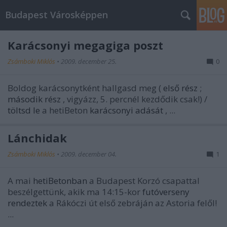
Budapest Városképpen
Karácsonyi megagiga poszt
Zsámboki Miklós
•
2009. december 25.
0
Boldog karácsonytként hallgasd meg (
első rész
;
második rész
, vigyázz, 5. percnél kezdődik csak!) /
töltsd le
a hetiBeton
karácsonyi adását
, ...
Lánchidak
Zsámboki Miklós
•
2009. december 04.
1
A mai
hetiBetonban
a Budapest Korzó csapattal
beszélgettünk, akik ma 14:15-kor
futóverseny
rendeztek
a Rákóczi út első zebráján az Astoria felől!
...