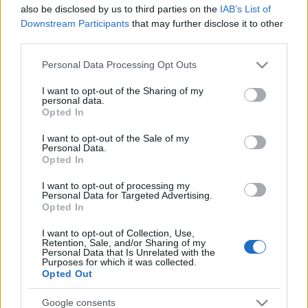
also be disclosed by us to third parties on the
IAB’s List of
Zsámboki Miklós
•
2009. november 23.
0
Downstream Participants
that may further disclose it to other
third parties.
Cuki.
Please note that this website/app uses one or more Google
KÉK
from
kekvideo
on
Vimeo
.
Personal Data Processing Opt Outs
services and may gather and store information including but
not limited to your visit or usage behaviour. You may click to
I want to opt-out of the Sharing of my
Ugyanitt
Városi Soft-Rehab: "Urbanity II." -
personal data.
grant or deny consent to Google and its third-party tags to
mikrobeavatkozások Budapesten
, november 24.,
Opted In
use your data for below specified purposes in below Google
kedd (holnap), Merlin.
consent section.
I want to opt-out of the Sale of my
...
Personal Data.
Opted In
"Szakadatlan közösülés" 160 éve
I want to opt-out of processing my
Personal Data for Targeted Advertising.
BDzsH
•
2009. november 20.
6
Opted In
I want to opt-out of Collection, Use,
Lánchidalós-örömködős
sorozatunk
már majdnem
Retention, Sale, and/or Sharing of my
építős része, előző részek:
Lánchidalunk - de mi volt
Personal Data that Is Unrelated with the
Purposes for which it was collected.
előtte?
;
A meg nem valósult Lánchíd
Opted Out
...
Google consents