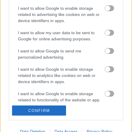
I want to allow Google to enable storage
related to advertising like cookies on web or
BREAKING NEWS!! Világhírű építész
device identifiers in apps.
titkolt épületei Budapesten!
I want to allow my user data to be sent to
Zsámboki Miklós
•
2009. november 18.
17
Google for online advertising purposes.
Megszakítjuk
futó sorozatunkat
, mert...
I want to allow Google to send me
Eláruljuk a nagy titkot, leleplezzük, lelőjük a poént,
personalized advertising.
rajtakapjuk! Óóriási szenzáció! Daniel Libeskind, ...
I want to allow Google to enable storage
related to analytics like cookies on web or
A meg nem valósult Lánchíd
device identifiers in apps.
Zsámboki Miklós
•
2009. november 16.
20
I want to allow Google to enable storage
related to functionality of the website or app.
Miközben Széchenyi tovább brandyzik a fejlécen, mi
folytatjuk a Lánchíd 160. születésnapja alkalmából
CONFIRM
I want to allow Google to enable storage
indított
sorozatot
!
related to personalization.
Mint
az előző posztban ...
I want to allow Google to enable storage
Data Deletion
Data Access
Privacy Policy