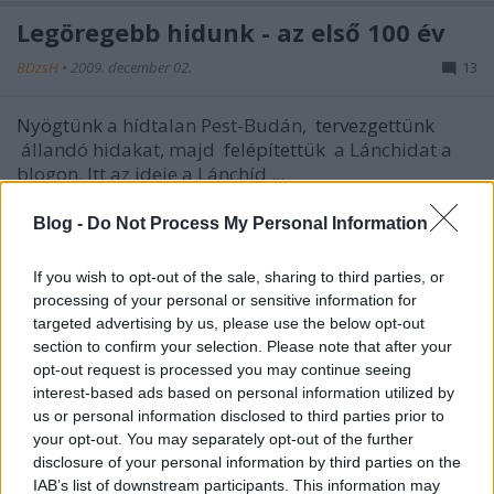
Legöregebb hidunk - az első 100 év
BDzsH
•
2009. december 02.
13
Nyögtünk
a hídtalan Pest-Budán,
tervezgettünk
állandó hidakat, majd
felépítettük
a Lánchidat a
blogon. Itt az ideje a Lánchíd ...
Blog -
Do Not Process My Personal Information
hetiBeton
Zsámboki Miklós
•
2009. november 28.
0
If you wish to opt-out of the sale, sharing to third parties, or
processing of your personal or sensitive information for
targeted advertising by us, please use the below opt-out
Egyébként tegnap is volt persze
hetiBeton
, a Média
section to confirm your selection. Please note that after your
Építészeti Díjről mondtuk el, ami eszünkbe jutott az
opt-out request is processed you may continue seeing
átadón.
Itt hallgassad ezt
!
interest-based ads based on personal information utilized by
us or personal information disclosed to third parties prior to
A ...
your opt-out. You may separately opt-out of the further
disclosure of your personal information by third parties on the
KÉK
IAB’s list of downstream participants. This information may